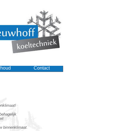
rhoud
Contact
enklimaat!
behagelijk
rt
uw binnenklimaat.