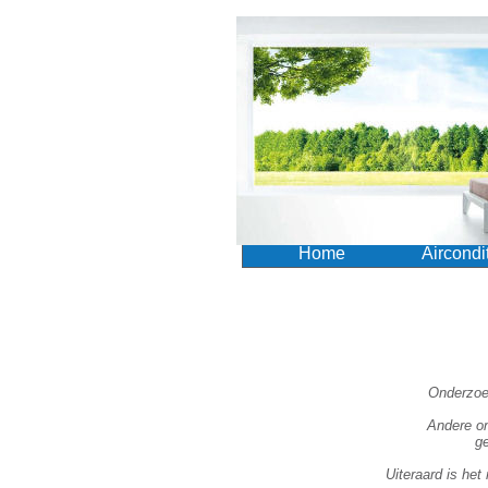
Home
Aircondi
Onderzoek
Andere on
g
Uiteraard is het