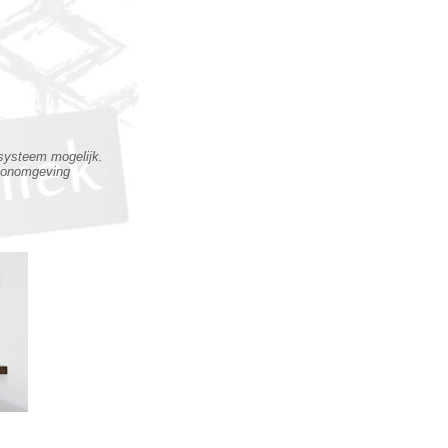
 systeem mogelijk.
oonomgeving